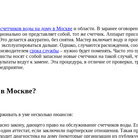
 счетчиков воды на дому в Москве
и области. В заранее оговоре
ционально он представляет собой, тот же счетчик. Аппарат прис
о делается аккуратно, без снятия. Мастер включает воду и проп
 эксплуатироваться дальше. Однако, случаются расхождения, со
роизводителем
срока службы
– нужно будет поменять. Часто это 
листы носят с собой запасные новые счетчики на такой случай,
льтаты ведут к замене. Эта процедура, в отличие от проверки, т
редприятие.
 в Москве?
рживать в уме несколько нюансов:
ласно закону, дающего право на обслуживание счетчиков воды. Е
один аттестат, если заключили партнерские отношения. Такая пр
дит диагностика на дому (некоторые организации их публикуют)