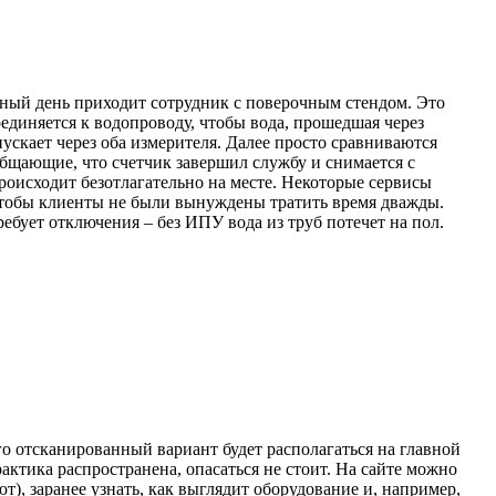
нный день приходит сотрудник с поверочным стендом. Это
оединяется к водопроводу, чтобы вода, прошедшая через
ускает через оба измерителя. Далее просто сравниваются
общающие, что счетчик завершил службу и снимается с
происходит безотлагательно на месте. Некоторые сервисы
 чтобы клиенты не были вынуждены тратить время дважды.
ребует отключения – без ИПУ вода из труб потечет на пол.
го отсканированный вариант будет располагаться на главной
актика распространена, опасаться не стоит. На сайте можно
, заранее узнать, как выглядит оборудование и, например,