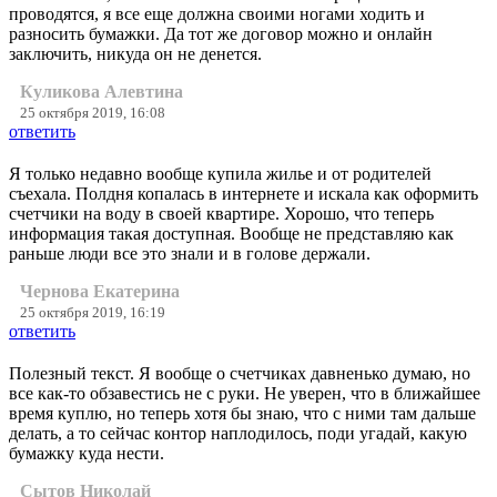
проводятся, я все еще должна своими ногами ходить и
разносить бумажки. Да тот же договор можно и онлайн
заключить, никуда он не денется.
Куликова Алевтина
25 октября 2019, 16:08
ответить
Я только недавно вообще купила жилье и от родителей
съехала. Полдня копалась в интернете и искала как оформить
счетчики на воду в своей квартире. Хорошо, что теперь
информация такая доступная. Вообще не представляю как
раньше люди все это знали и в голове держали.
Чернова Екатерина
25 октября 2019, 16:19
ответить
Полезный текст. Я вообще о счетчиках давненько думаю, но
все как-то обзавестись не с руки. Не уверен, что в ближайшее
время куплю, но теперь хотя бы знаю, что с ними там дальше
делать, а то сейчас контор наплодилось, поди угадай, какую
бумажку куда нести.
Сытов Николай