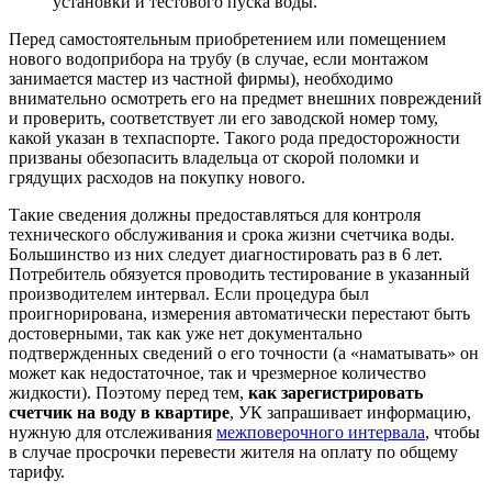
установки и тестового пуска воды.
Перед самостоятельным приобретением или помещением
нового водоприбора на трубу (в случае, если монтажом
занимается мастер из частной фирмы), необходимо
внимательно осмотреть его на предмет внешних повреждений
и проверить, соответствует ли его заводской номер тому,
какой указан в техпаспорте. Такого рода предосторожности
призваны обезопасить владельца от скорой поломки и
грядущих расходов на покупку нового.
Такие сведения должны предоставляться для контроля
технического обслуживания и срока жизни счетчика воды.
Большинство из них следует диагностировать раз в 6 лет.
Потребитель обязуется проводить тестирование в указанный
производителем интервал. Если процедура был
проигнорирована, измерения автоматически перестают быть
достоверными, так как уже нет документально
подтвержденных сведений о его точности (а «наматывать» он
может как недостаточное, так и чрезмерное количество
жидкости). Поэтому перед тем,
как зарегистрировать
счетчик на воду в квартире
, УК запрашивает информацию,
нужную для отслеживания
межповерочного интервала
, чтобы
в случае просрочки перевести жителя на оплату по общему
тарифу.