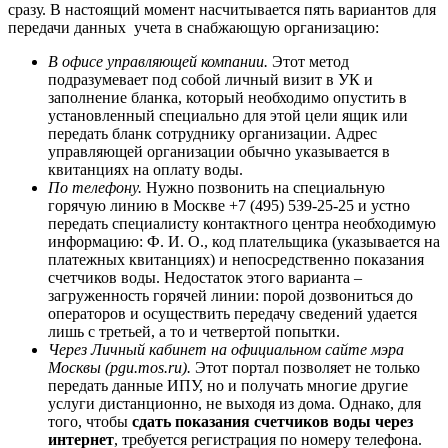
сразу. В настоящий момент насчитывается пять вариантов для
передачи данных учета в снабжающую организацию:
В офисе управляющей компании.
Этот метод
подразумевает под собой личный визит в УК и
заполнение бланка, который необходимо опустить в
установленный специально для этой цели ящик или
передать бланк сотруднику организации. Адрес
управляющей организации обычно указывается в
квитанциях на оплату воды.
По телефону.
Нужно позвонить на специальную
горячую линию в Москве +7 (495) 539-25-25 и устно
передать специалисту контактного центра необходимую
информацию: Ф. И. О., код плательщика (указывается на
платежных квитанциях) и непосредственно показания
счетчиков воды. Недостаток этого варианта –
загруженность горячей линии: порой дозвониться до
операторов и осуществить передачу сведений удается
лишь с третьей, а то и четвертой попытки.
Через Личный кабинет на официальном сайте мэра
Москвы (
pgu.
mos.
ru
).
Этот портал позволяет не только
передать данные ИПУ, но и получать многие другие
услуги дистанционно, не выходя из дома. Однако, для
того, чтобы
сдать показания счетчиков воды через
интернет
, требуется регистрация по номеру телефона.