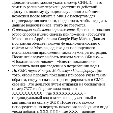
Дополнительно можно указать номер СНИЛС – это
заметно расширит перечень доступных действий.
Доступ к полному функционалу личного кабинета
возможен после визита в МФЦ с паспортом для
подтверждения личности, но для того, чтобы передать
данные водосчетчиков, этого не требуется.
С помощью мобильного приложения.
Для использования
этого способа нужно скачать приложение «Госуслуги
Москвы» из AppStore или Google Play Market. Данная
программа обладает схожей функциональностью с
сайтом мэра Москвы, однако для полноценного
использования приложения также нужна регистрация.
После нее следует выбрать пункты меню «Жилье» –
«Показания счетчиков» – «Внести показания» и
заполнить поля для сведений о потреблении воды.
По СМС через Единую Мобильную Платформу.
Для
того, чтобы передать показания приборов учета таким
образом, следует сначала зарегистрироваться в СМС-
сервисе. Это делается путем отправки на бесплатный
номер 7377 сообщение вида «вода кп
XXXXXXXXXX», где XXXXXXXXXX –
индивидуальный код плательщика, указанный в
квитанции на оплату ЖКУ. После этого можно
непосредственно передать показания сообщением вида
«вода добавить XXX YYY», где XXX – данные