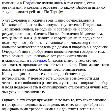
компаний в Подольске нужно лишь в том случае, если
организация надежна и работает по закону. Выбрать именно
такую поможет рейтинг По Тарифу.
Учет холодной и горячей воды давно осуществлялся в
Московской области был популярен у жителей Подольска.
Это экономичный, выгодный и современный способ
регулировки потребления. После объявления Медведевым,
что цены на ЖКХ (а значит, и коэффициент на воду) снова
поднимут, потребность в установке счетчиков ощутило
большое количество владельцев домов и квартир в Подольске.
Очередной пик приобретения водосчетчиков говорит о том,
что в ближайшие несколько лет увеличится число
нуждающихся в
проверке
. Следовательно, у тех, кто ею
занимается, продолжит появляться прибыль. Понимание этого
привлекает на рынок больше предпринимателей.
Конкуренция – хорошее явление для бизнеса и для
потребителей. У первого есть широкие возможности для
честного и свободного развития, а у вторых – широкий выбор
и воля поддерживать и стимулировать становиться лучше тех,
чьи услуги качественнее.
Однако, в эту сферу приходят не только те, кто хочет законно
и прозрачно поднимать свое дело, но и те, кто пренебрегает
официальными требованиями или действует легально, но