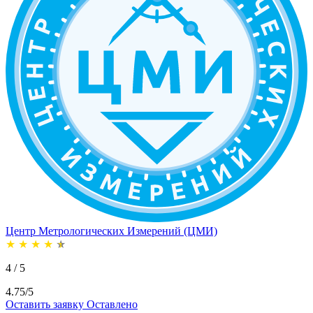
Центр Метрологических Измерений (ЦМИ)
★
★
★
★
★
4 / 5
4.75/5
Оставить заявку
Оставлено