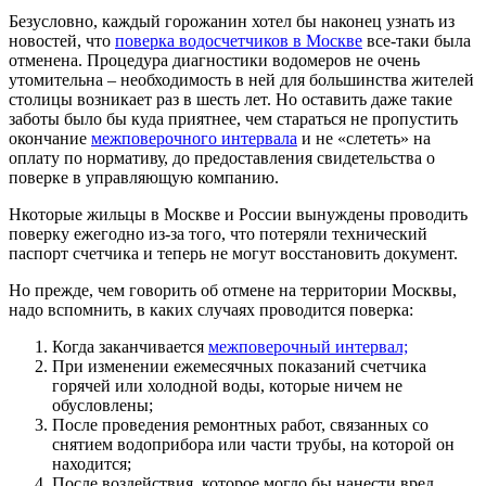
Безусловно, каждый горожанин хотел бы наконец узнать из
новостей, что
поверка водосчетчиков в Москве
все-таки была
отменена. Процедура диагностики водомеров не очень
утомительна – необходимость в ней для большинства жителей
столицы возникает раз в шесть лет. Но оставить даже такие
заботы было бы куда приятнее, чем стараться не пропустить
окончание
межповерочного интервала
и не «слететь» на
оплату по нормативу, до предоставления свидетельства о
поверке в управляющую компанию.
Нкоторые жильцы в Москве и России вынуждены проводить
поверку ежегодно из-за того, что потеряли технический
паспорт счетчика и теперь не могут восстановить документ.
Но прежде, чем говорить об отмене на территории Москвы,
надо вспомнить, в каких случаях проводится поверка:
Когда заканчивается
межповерочный интервал;
При изменении ежемесячных показаний счетчика
горячей или холодной воды, которые ничем не
обусловлены;
После проведения ремонтных работ, связанных со
снятием водоприбора или части трубы, на которой он
находится;
После воздействия, которое могло бы нанести вред