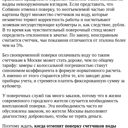
видны невооруженным взглядом. Если представить, что
Собянин отменил поверку, то неотъемлемой частью этой
картины будут множество счетчиков на воду, которые
незаметно теряют корректность работы и насчитывают
хозяевам несуществующие кубометры и, как следствие, рубли.
В то время как чувствительный поверочный стенд может
определить отклонения в зачатке. По закону, неисправным
считается счетчик, чьи показания отличаются от эталона более
чем на 5%.
Без своевременной поверки оплачивать воду по таким
счетчикам в Москве может стать дороже, чем по общему
тарифу: замеры с колоссальной погрешностью станут
синонимом коэффициента в формуле нормативного расчета.
А именно от этого стараются уйти те, кто заводят дома
приборы учета, и стремятся платить фиксированную сумму за
кубометр.
У поверочных служб так много заказов, потому что в жизни
современного городского жителя случается необходимость
внеплановой поверки. Эта необходимость часто не
обусловлена законом, но жители Москвы выполняют
диагностику добровольно, чтобы не терять деньги.
Поэтому ждать,
когда отменят поверку счетчиков воды