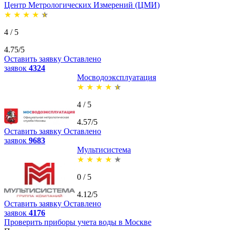
Центр Метрологических Измерений (ЦМИ)
★
★
★
★
★
4 / 5
4.75/5
Оставить заявку
Оставлено
заявок
4324
Мосводоэксплуатация
★
★
★
★
★
4 / 5
4.57/5
Оставить заявку
Оставлено
заявок
9683
Мультисистема
★
★
★
★
★
0 / 5
4.12/5
Оставить заявку
Оставлено
заявок
4176
Проверить приборы учета воды в Москве