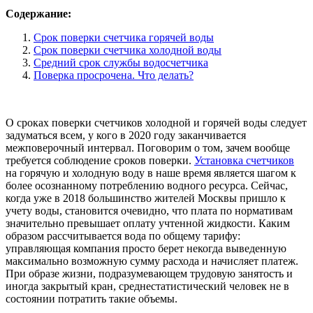
Содержание:
Срок поверки счетчика горячей воды
Срок поверки счетчика холодной воды
Средний срок службы водосчетчика
Поверка просрочена. Что делать?
О сроках поверки счетчиков холодной и горячей воды следует
задуматься всем, у кого в 2020 году заканчивается
межповерочный интервал. Поговорим о том, зачем вообще
требуется соблюдение сроков поверки.
Установка счетчиков
на горячую и холодную воду в наше время является шагом к
более осознанному потреблению водного ресурса. Сейчас,
когда уже в 2018 большинство жителей Москвы пришло к
учету воды, становится очевидно, что плата по нормативам
значительно превышает оплату учтенной жидкости. Каким
образом рассчитывается вода по общему тарифу:
управляющая компания просто берет некогда выведенную
максимально возможную сумму расхода и начисляет платеж.
При образе жизни, подразумевающем трудовую занятость и
иногда закрытый кран, среднестатистический человек не в
состоянии потратить такие объемы.