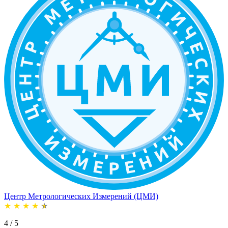
Центр Метрологических Измерений (ЦМИ)
★
★
★
★
★
4 / 5