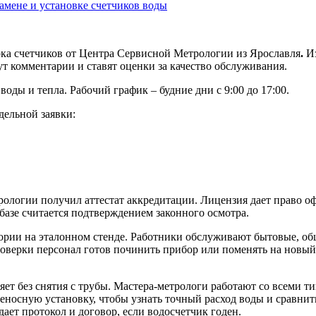
амене и установке счетчиков воды
ерка счетчиков от Центра Сервисной Метрологии из Ярославля
.
И
 комментарии и ставят оценки за качество обслуживания.
ды и тепла. Рабочий график – будние дни с 9:00 до 17:00.
дельной заявки:
ологии получил аттестат аккредитации. Лицензия дает право о
базе считается подтверждением законного осмотра.
тории на эталонном стенде. Работники обслуживают бытовые, 
проверки персонал готов починить прибор или поменять на новый
т без снятия с трубы. Мастера-метрологи работают со всеми т
реносную установку, чтобы узнать точный расход воды и сравни
ет протокол и договор, если водосчетчик годен.