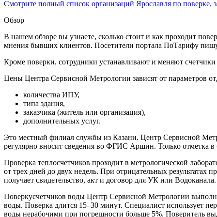
Смотрите полный список организаций Ярославля по поверке, з
Обзор
В нашем обзоре вы узнаете, сколько стоит и как проходит пов
мнения бывших клиентов. Посетители портала ПоТарифу пишут
Кроме поверки, сотрудники устанавливают и меняют счетчики во
Цены Центра Сервисной Метрологии зависят от параметров от
количества ИПУ,
типа здания,
заказчика (житель или организация),
дополнительных услуг.
Это местный филиал службы из Казани. Центр Сервисной Метр
регулярно вносит сведения во ФГИС Аршин. Только отметка в 
Проверка теплосчетчиков проходит в метрологической лабора
от трех дней до двух недель. При отрицательных результатах 
получает свидетельство, акт и договор для УК или Водоканала.
Поверкусчетчиков воды Центр Сервисной Метрологии выполняе
воды. Поверка длится 15–30 минут. Специалист использует пе
воды нерабочими при погрешности больше 5%. Поверитель выда