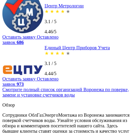
Центр Метрологии
★
★
★
★
★
3.1 / 5
4.46/5
Оставить заявку
Оставлено
заявок
686
Единый Центр Приборов Учета
★
★
★
★
★
3.1 / 5
4.44/5
Оставить заявку
Оставлено
заявок
973
Смотрите полный список организаций Воронежа по поверке,
замене и установке счетчиков воды
Обзор
Сотрудники ОблГазЭнергоМонтажа из Воронежа занимаются
поверкой счетчиков воды. Узнайте условия обслуживания из
обзора и комментариев посетителей нашего сайта. Здесь
бывшие клиенты ставят оценки за стоимость и качество услуг