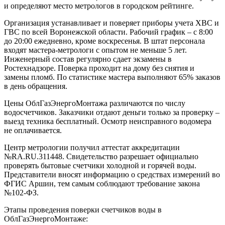
и определяют место метрологов в городском рейтинге.
Организация устанавливает и поверяет приборы учета ХВС и
ГВС по всей Воронежской области. Рабочий график – с 8:00
до 20:00 ежедневно, кроме воскресенья. В штат персонала
входят мастера-метрологи с опытом не меньше 5 лет.
Инженерный состав регулярно сдает экзамены в
Ростехнадзоре. Поверка проходит на дому без снятия и
замены пломб. По статистике мастера выполняют 65% заказов
в день обращения.
Цены ОблГазЭнергоМонтажа различаются по числу
водосчетчиков. Заказчики отдают деньги только за проверку –
выезд техника бесплатный. Осмотр неисправного водомера
не оплачивается.
Центр метрологии получил аттестат аккредитации
№RA.RU.311448. Свидетельство разрешает официально
проверять бытовые счетчики холодной и горячей воды.
Представители вносят информацию о средствах измерений во
ФГИС Аршин, тем самым соблюдают требование закона
№102-ФЗ.
Этапы проведения поверки счетчиков воды в
ОблГазЭнергоМонтаже: