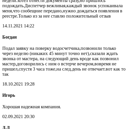
недели.хотел отнести документы сразу,но пришлось
подождать.Диспетчер вежливая,каждый звонок успокаивала
меня,что сообещние передано,нужно дождаться появления в
реестре.Только из за нее ставлю положительный отзыв
14.11.2021 14:22
Богдан
Подал заявку на поверку водосчетчика,позвонили только
через неделю (никаких 45 минут точно нет),сказали ждать
звонка от мастера, на следующий день вроде как позвонил
мастер,договорились с ним о встерче вечером,вовремя не
пришел,спустя 3 часа тоже,на след.день не отвечает.вот как то
так
18.10.2021 19:28
Игорь
Хорошая надежная компания.
02.09.2021 20:30
Д.Д