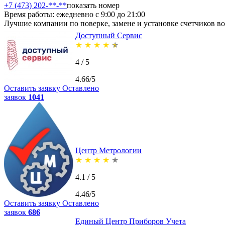
+7 (473) 202-**-**
показать номер
Время работы: ежедневно с 9:00 до 21:00
Лучшие компании по поверке, замене и установке счетчиков в
Доступный Сервис
★
★
★
★
★
4 / 5
4.66/5
Оставить заявку
Оставлено
заявок
1041
Центр Метрологии
★
★
★
★
★
4.1 / 5
4.46/5
Оставить заявку
Оставлено
заявок
686
Единый Центр Приборов Учета