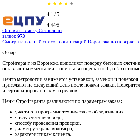
★
★
★
★
★
4.1 / 5
4.44/5
Оставить заявку
Оставлено
заявок
973
Смотрите полный список организаций Воронежа по поверке, за
Обзор
Стройгарант из Воронежа выполняет поверку бытовых счетчико
оставляют комментарии – они ставят оценки от 1 до 5 за стоимо
Центр метрологии занимается установкой, заменой и поверкой 
приезжают на следующий день после подачи заявки. Поверите
и сертифицированных материалов.
Цены Стройгаранта различаются по параметрам заказа:
участию в программе технического обслуживания,
числу счетчиков воды,
способу проведения проверки,
диаметру экрана водомера,
характеристикам клиента.