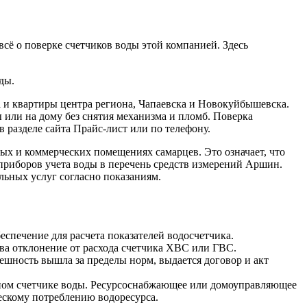
ё о поверке счетчиков воды этой компанией. Здесь
ды.
а и квартиры центра региона, Чапаевска и Новокуйбышевска.
или на дому без снятия механизма и пломб. Поверка
 разделе сайта Прайс-лист или по телефону.
ых и коммерческих помещениях самарцев. Это означает, что
приборов учета воды в перечень средств измерений Аршин.
ьных услуг согласно показаниям.
спечение для расчета показателей водосчетчика.
тва отклонение от расхода счетчика ХВС или ГВС.
ешность вышла за пределы норм, выдается договор и акт
нном счетчике воды. Ресурсоснабжающее или домоуправляющее
ческому потреблению водоресурса.