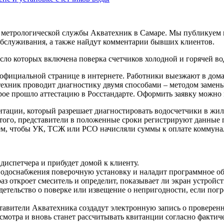
метрологической службы Акватехник в Самаре. Мы публикуем вс
обслуживания, а также найдут комментарии бывших клиентов.
исло которых включена поверка счетчиков холодной и горячей во
 официальной странице в интернете. Работники выезжают в дом
хник проводит диагностику двумя способами – методом замены 
ое прошло аттестацию в Росстандарте. Оформить заявку можно в
итации, который разрешает диагностировать водосчетчики в жил
того, представители в положенные сроки регистрируют данные 
м, чтобы УК, ТСЖ или РСО начисляли суммы к оплате коммунал
диспетчера и прибудет домой к клиенту.
одоснабжения поверочную установку и наладит программное обе
аз откроет смеситель и определит, показывает ли экран устройс
етельство о поверке или извещение о непригодности, если погр
тавители Акватехника создадут электронную запись о провере
осмотра и вновь станет рассчитывать квитанции согласно факти