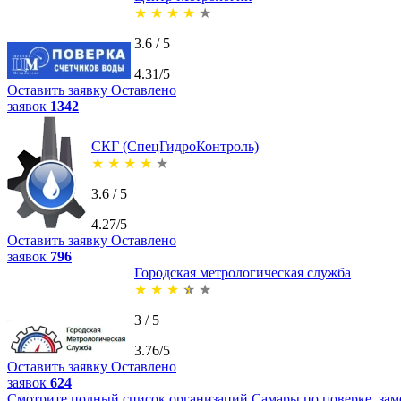
★
★
★
★
★
3.6 / 5
4.31/5
Оставить заявку
Оставлено
заявок
1342
СКГ (СпецГидроКонтроль)
★
★
★
★
★
3.6 / 5
4.27/5
Оставить заявку
Оставлено
заявок
796
Городская метрологическая служба
★
★
★
★
★
3 / 5
3.76/5
Оставить заявку
Оставлено
заявок
624
Смотрите полный список организаций Самары по поверке, заме