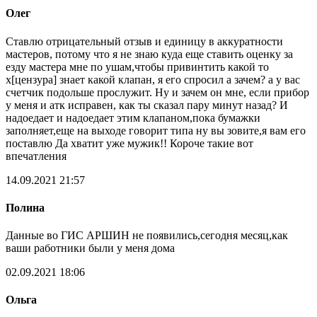
Олег
Ставлю отрицательный отзыв и единицу в аккуратности
мастеров, потому что я не знаю куда еще ставить оценку за
езду мастера мне по ушам,чтобы привинтить какой то
х[цензура] знает какой клапан, я его спросил а зачем? а у вас
счетчик подольше прослужит. Ну и зачем он мне, если прибор
у меня и атк исправен, как ты сказал пару минут назад? И
надоедает и надоедает этим клапаном,пока бумажки
заполняет,еще на выходе говорит типа ну вы зовите,я вам его
поставлю Да хватит уже мужик!! Короче такие вот
впечатления
14.09.2021 21:57
Полина
Данные во ГИС АРШИН не появились,сегодня месяц,как
ваши работники были у меня дома
02.09.2021 18:06
Ольга