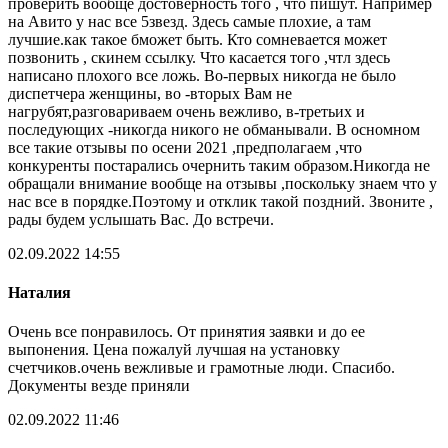
проверить вообще достоверность того , что пишут. Например
на Авито у нас все 5звезд. Здесь самые плохие, а там
лучшие.как такое бможет быть. Кто сомневается может
позвонить , скинем ссылку. Что касается того ,чтл здесь
написано плохого все ложь. Во-первых никогда не было
диспетчера женщины, во -вторых Вам не
нагрубят,разговариваем очень вежливо, в-третьих и
последующих -никогда никого не обманывали. В осномном
все такие отзывы по осени 2021 ,предполагаем ,что
конкуренты постарались очернить таким образом.Никогда не
обращали внимание вообще на отзывы ,поскольку знаем что у
нас все в порядке.Поэтому и отклик такой поздний. Звоните ,
рады будем услышать Вас. До встречи.
02.09.2022 14:55
Наталия
Очень все понравилось. От принятия заявки и до ее
выпонения. Цена пожалуй лучшая на установку
счетчиков.очень вежливые и грамотные люди. Спасибо.
Документы везде приняли
02.09.2022 11:46