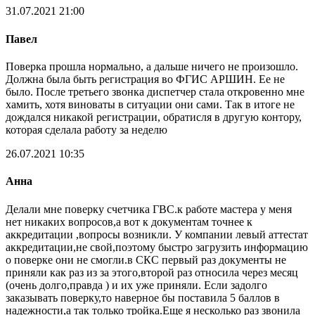
31.07.2021 21:00
Павел
Поверка прошла нормально, а дальше ничего не произошло.
Должна была быть регистрация во ФГИС АРШИН. Ее не
было. После третьего звонка диспетчер стала откровенно мне
хамить, хотя виноваты в ситуации они сами. Так в итоге не
дождался никакой регистрации, обратисля в другую контору,
которая сделала работу за неделю
26.07.2021 10:35
Анна
Делали мне поверку счетчика ГВС.к работе мастера у меня
нет никаких вопросов,а вот к документам точнее к
аккредитации ,вопросы возникли. У компании левый аттестат
аккредитации,не свой,поэтому быстро загрузить информацию
о поверке они не смогли.в СКС первый раз документы не
приняли как раз из за этого,второй раз относила через месяц
(очень долго,правда ) и их уже приняли. Если задолго
заказывать поверку,то наверное бы поставила 5 баллов в
надежности,а так только тройка.Еще я несколько раз звонила