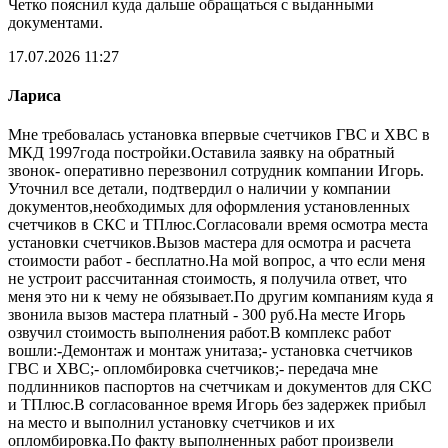
Четко пояснил куда дальше обращаться с выданными
документами.
17.07.2026 11:27
Лариса
Мне требовалась установка впервые счетчиков ГВС и ХВС в
МКД 1997года постройки.Оставила заявку на обратный
звонок- оперативно перезвонил сотрудник компании Игорь.
Уточнил все детали, подтвердил о наличии у компании
документов,необходимых для оформления установленных
счетчиков в СКС и ТПлюс.Согласовали время осмотра места
установки счетчиков.Вызов мастера для осмотра и расчета
стоимости работ - бесплатно.На мой вопрос, а что если меня
не устроит рассчитанная стоимость, я получила ответ, что
меня это ни к чему не обязывает.По другим компаниям куда я
звонила вызов мастера платный - 300 руб.На месте Игорь
озвучил стоимость выполнения работ.В комплекс работ
вошли:-Демонтаж и монтаж унитаза;- установка счетчиков
ГВС и ХВС;- опломбировка счетчиков;- передача мне
подлинников паспортов на счетчикам и документов для СКС
и ТПлюс.В согласованное время Игорь без задержек прибыл
на место и выполнил установку счетчиков и их
опломбировка.По факту выполненных работ произвели