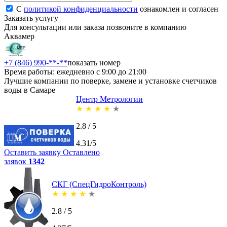
С
политикой конфиденциальности
ознакомлен и согласен
Заказать услугу
Для консультации или заказа позвоните в компанию
Аквамер
+7 (846) 990-**-**
показать номер
Время работы: ежедневно с 9:00 до 21:00
Лучшие компании по поверке, замене и установке счетчиков
воды в Самаре
Центр Метрологии
★
★
★
★
★
2.8 / 5
4.31/5
Оставить заявку
Оставлено
заявок
1342
СКГ (СпецГидроКонтроль)
★
★
★
★
★
2.8 / 5