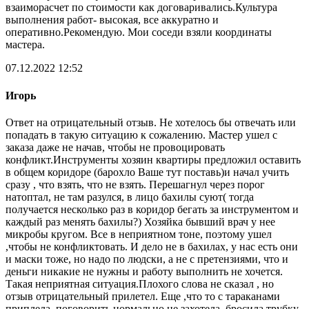
взаиморасчет по стоимости как договаривались.Культура
выполнения работ- высокая, все аккуратно и
оперативно.Рекомендую. Мои соседи взяли координаты
мастера.
07.12.2022 12:52
Игорь
Ответ на отрицательный отзыв. Не хотелось бы отвечать или
попадать в такую ситуацию к сожалению. Мастер ушел с
заказа даже не начав, чтобы не провоцировать
конфликт.Инструменты хозяин квартиры предложил оставить
в общем коридоре (барохло Ваше тут поставь)и начал учить
сразу , что взять, что не взять. Перешагнул через порог
натоптал, не там разулся, в лицо бахилы суют( тогда
получается несколько раз в коридор бегать за инструментом и
каждый раз менять бахилы?) Хозяйка бывший врач у нее
микробы кругом. Все в неприятном тоне, поэтому ушел
,чтобы не конфликтовать. И дело не в бахилах, у нас есть они
и маски тоже, но надо по людски, а не с претензиями, что и
деньги никакие не нужны и работу выполнить не хочется.
Такая неприятная ситуация.Плохого слова не сказал , но
отзыв отрицательный прилетел. Еще ,что то с тараканами
приплела, поговорить нормально не захотела, бросила трубку.