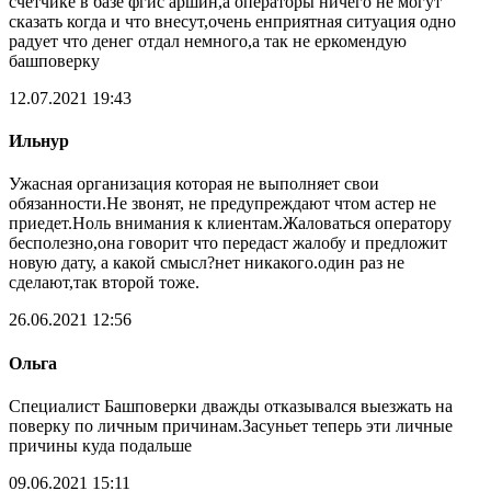
счетчике в базе фгис аршин,а операторы ничего не могут
сказать когда и что внесут,очень енприятная ситуация одно
радует что денег отдал немного,а так не еркомендую
башповерку
12.07.2021 19:43
Ильнур
Ужасная организация которая не выполняет свои
обязанности.Не звонят, не предупреждают чтом астер не
приедет.Ноль внимания к клиентам.Жаловаться оператору
бесполезно,она говорит что передаст жалобу и предложит
новую дату, а какой смысл?нет никакого.один раз не
сделают,так второй тоже.
26.06.2021 12:56
Ольга
Специалист Башповерки дважды отказывался выезжать на
поверку по личным причинам.Засуньет теперь эти личные
причины куда подальше
09.06.2021 15:11