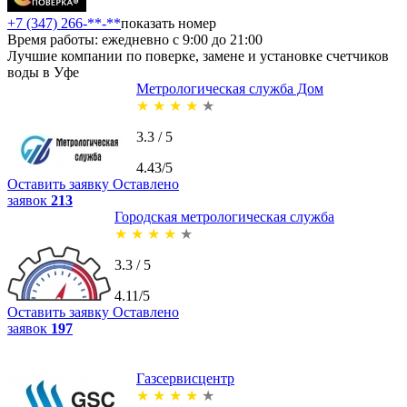
+7 (347) 266-**-**
показать номер
Время работы: ежедневно с 9:00 до 21:00
Лучшие компании по поверке, замене и установке счетчиков
воды в Уфе
Метрологическая служба Дом
★
★
★
★
★
3.3 / 5
4.43/5
Оставить заявку
Оставлено
заявок
213
Городская метрологическая служба
★
★
★
★
★
3.3 / 5
4.11/5
Оставить заявку
Оставлено
заявок
197
Газсервисцентр
★
★
★
★
★