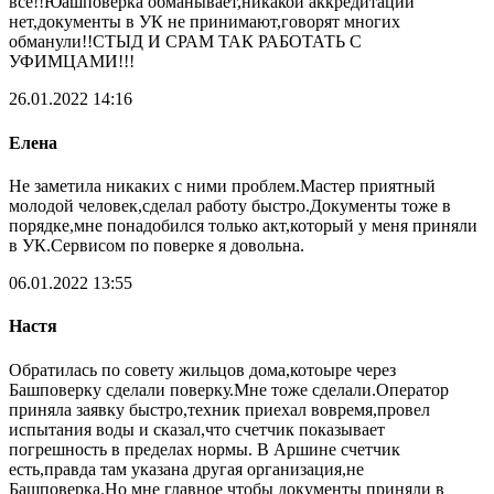
все!!Юашповерка обманывает,никакой аккредитации
нет,документы в УК не принимают,говорят многих
обманули!!СТЫД И СРАМ ТАК РАБОТАТЬ С
УФИМЦАМИ!!!
26.01.2022 14:16
Елена
Не заметила никаких с ними проблем.Мастер приятный
молодой человек,сделал работу быстро.Документы тоже в
порядке,мне понадобился только акт,который у меня приняли
в УК.Сервисом по поверке я довольна.
06.01.2022 13:55
Настя
Обратилась по совету жильцов дома,котоыре через
Башповерку сделали поверку.Мне тоже сделали.Оператор
приняла заявку быстро,техник приехал вовремя,провел
испытания воды и сказал,что счетчик показывает
погрешность в пределах нормы. В Аршине счетчик
есть,правда там указана другая организация,не
Башповерка.Но мне главное чтобы документы приняли в