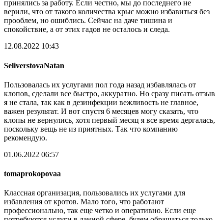
принялись за работу. Если честно, мы до последнего не
верили, что от такого количества крыс можно избавиться без
прооблем, но ошиблись. Сейчас на даче тишина и
спокойствие, а от этих гадов не осталось и следа.
12.08.2022 10:43
SeliverstovaNatan
Пользовалась их услугами пол года назад избавлялась от
клопов, сделали все быстро, аккуратно. Но сразу писать отзыв
я не стала, так как в дезинфекции вежливость не главное,
важен результат. И вот спустя 6 месяцев могу сказать, что
клопы не вернулись, хотя первый месяц я все время дергалась,
поскольку вещь не из приятных. Так что компанию
рекомендую.
01.06.2022 06:57
tomaprokopovaa
Классная организация, пользовались их услугами для
избавления от кротов. Мало того, что работают
профессионально, так еще четко и оперативно. Если еще
потребуются услуги в данной сфере, будем обращаться только