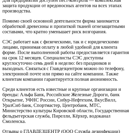
Для предприятий доступен пест-контроль — комплексная
защита продукции от вредоносных агентов на всех этапах
производства.
Помимо своей основной деятельности фирма занимается
обработкой древесины и пропиткой тканей огнезащитными
составами, что кратно уменьшает риск возгорания.
СЭС работает как с физическими, так и с юридическими
лицами, принимая оплату в любой удобной для клиента
форме. После выполненной работы предоставляется гарантия
на срок 12 месяцев. Специалисты СЭС доступны
круглосуточно семь дней в неделю: без праздников и
выходных. Связаться с Главдезцентром можно по телефону,
электронной почте или прямо на сайте компании. Также
клиентам компании гарантируется полная анонимность.
Среди клиентов есть известные и крупные организации и
бренды: Альфа Банк, Российские Железные Дороги, банк
Открытие, УФНС России, Сибур-Нефтехим, ВкусВилл,
УралСиб банк, Спортмастер, Центробанк, МТС,
Министерство культуры Кировской области, Государственная
фельдъегерская служба, Пирелли, Кёрхер, водоканал
Смоленска.
Отзывы о ГЛАВДЕЗЦЕНТР (ООО Служба дезинфекции)