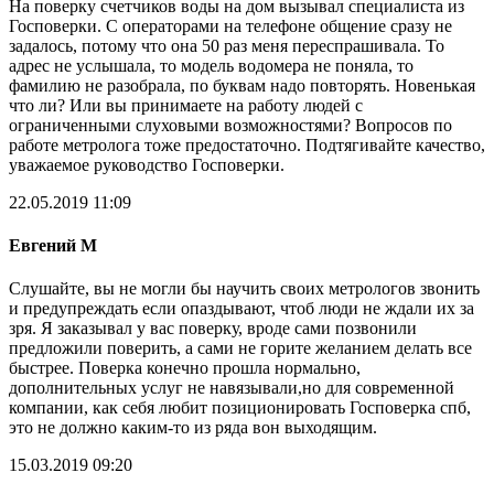
На поверку счетчиков воды на дом вызывал специалиста из
Госповерки. С операторами на телефоне общение сразу не
задалось, потому что она 50 раз меня переспрашивала. То
адрес не услышала, то модель водомера не поняла, то
фамилию не разобрала, по буквам надо повторять. Новенькая
что ли? Или вы принимаете на работу людей с
ограниченными слуховыми возможностями? Вопросов по
работе метролога тоже предостаточно. Подтягивайте качество,
уважаемое руководство Госповерки.
22.05.2019 11:09
Евгений М
Слушайте, вы не могли бы научить своих метрологов звонить
и предупреждать если опаздывают, чтоб люди не ждали их за
зря. Я заказывал у вас поверку, вроде сами позвонили
предложили поверить, а сами не горите желанием делать все
быстрее. Поверка конечно прошла нормально,
дополнительных услуг не навязывали,но для современной
компании, как себя любит позиционировать Госповерка спб,
это не должно каким-то из ряда вон выходящим.
15.03.2019 09:20