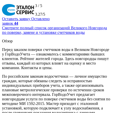
3 / 5
3.27/5
Оставить заявку
Оставлено
заявок
44
Смотрите полный список организаций Великого Новгорода
по поверке, замене и установке счетчиков воды
Обзор
Перед заказом поверки счетчиков воды в Великом Новгороде
у ГорВодоУчета — ознакомьтесь с комментариями бывших
клиентов. Рейтинг жителей города. Здесь новгородцы пишут
отзывы, каждый из которых влияет на оценку и место
компании. Контакты и цены.
По российским законам водосчетчики — личное имущество
граждан, которые обязаны следить за исправностью
индивидуальных приборов учета, а также организовывать
плановые метрологические проверки по истечении сроков
межповерочного интервала. ГорВодоУчет предлагает
новгородцам услуги по поверке счетчиков воды без снятия по
методике МИ 1592-2015. Мастер приходит с эталонной
установкой, которую подключает к узлу водоснабжения, а
после сравнивает показания водосчетчика с данными