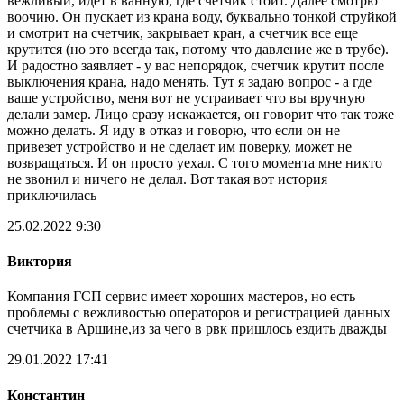
вежливый, идет в ванную, где счетчик стоит. Далее смотрю
воочию. Он пускает из крана воду, буквально тонкой струйкой
и смотрит на счетчик, закрывает кран, а счетчик все еще
крутится (но это всегда так, потому что давление же в трубе).
И радостно заявляет - у вас непорядок, счетчик крутит после
выключения крана, надо менять. Тут я задаю вопрос - а где
ваше устройство, меня вот не устраивает что вы вручную
делали замер. Лицо сразу искажается, он говорит что так тоже
можно делать. Я иду в отказ и говорю, что если он не
привезет устройство и не сделает им поверку, может не
возвращаться. И он просто уехал. С того момента мне никто
не звонил и ничего не делал. Вот такая вот история
приключилась
25.02.2022 9:30
Виктория
Компания ГСП сервис имеет хороших мастеров, но есть
проблемы с вежливостью операторов и регистрацией данных
счетчика в Аршине,из за чего в рвк пришлось ездить дважды
29.01.2022 17:41
Константин