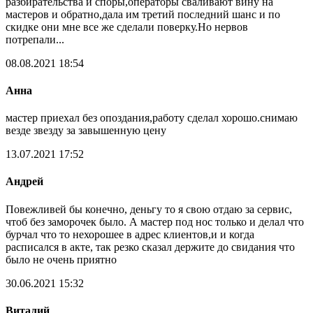
разбирательства и споры,операторы сваливают вину на
мастеров и обратно,дала им третий последний шанс и по
скидке они мне все же сделали поверку.Но нервов
потрепали...
08.08.2021 18:54
Анна
мастер приехал без опоздания,работу сделал хорошо.снимаю
везде звезду за завышенную цену
13.07.2021 17:52
Андрей
Повежливей бы конечно, деньгу то я свою отдаю за сервис,
чтоб без заморочек было. А мастер под нос только и делал что
бурчал что то нехорошее в адрес клиентов,и и когда
расписался в акте, так резко сказал держите до свидания что
было не очень приятно
30.06.2021 15:32
Виталий