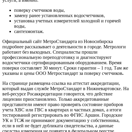
услуги, а именно:
поверку счетчиков воды,
замену ранее установленных водосчетчиков,
установка учетных измерителей холодной и горячей
воды,
сантехмонтаж.
Официальный сайт МетроСтандарта из Новосибирска
подробнее рассказывает о деятельности в городе. Метрологи
работают без выходных. Специалисты прошли
профессиональную переподготовку и диагностируют
водосчетчики сертифицированным оборудованием. Время
поверки составляет 30 минут. Сроки гарантии – 1 год. Там же
указаны и цены ООО Метростандарт за поверку счетчиков
.
На странице размещена ссылка на аттестат аккредитации,
который выдан службе МетроСтандарт в Нижневартовске. На
веб-ресурсе Росаккредитации говорится, что действие
лицензии приостановлено. Только аккредитованные
представители имеют право проверять состояние приборов
учета ХВС или ГВС в квартирах и частных домах, а итоги
тестирований регистрировать во ФГИС Аршин. Городские
УК и ТСЖ не принимают документацию у собственника,
если в ней не будет дубликата свидетельства, а данные
средства измерения не появятся в федеральном реестре.