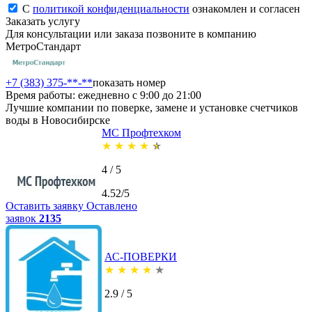
С
политикой конфиденциальности
ознакомлен и согласен
Заказать услугу
Для консультации или заказа позвоните в компанию
МетроСтандарт
+7 (383) 375-**-**
показать номер
Время работы: ежедневно с 9:00 до 21:00
Лучшие компании по поверке, замене и установке счетчиков
воды в Новосибирске
МС Профтехком
★
★
★
★
★
4 / 5
4.52/5
Оставить заявку
Оставлено
заявок
2135
АС-ПОВЕРКИ
★
★
★
★
★
2.9 / 5