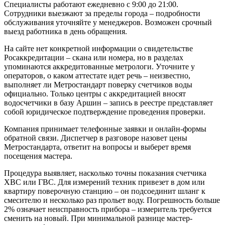
Специалисты работают ежедневно с 9:00 до 21:00.
Сотрудники выезжают за пределы города – подробности
обслуживания уточняйте у менеджеров. Возможен срочный
выезд работника в день обращения.
На сайте нет конкретной информации о свидетельстве
Росаккредитации – скана или номера, но в разделах
упоминаются аккредитованные метрологи. Уточните у
операторов, о каком аттестате идет речь – неизвестно,
выполняет ли Метростандарт поверку счетчиков воды
официально. Только центры с аккредитацией вносят
водосчетчики в базу Аршин – запись в реестре представляет
собой юридическое подтверждение проведения проверки.
Компания принимает телефонные заявки и онлайн-формы
обратной связи. Диспетчер в разговоре назовет цены
Метростандарта, ответит на вопросы и выберет время
посещения мастера.
Процедура выявляет, насколько точны показания счетчика
ХВС или ГВС. Для измерений техник привезет в дом или
квартиру поверочную станцию – он подсоединит шланг к
смесителю и несколько раз прольет воду. Погрешность больше
2% означает неисправность прибора – измеритель требуется
сменить на новый. При минимальной разнице мастер-