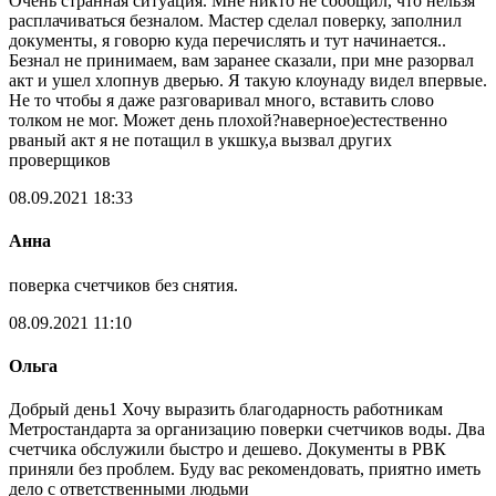
Очень странная ситуация. Мне никто не сообщил, что нельзя
расплачиваться безналом. Мастер сделал поверку, заполнил
документы, я говорю куда перечислять и тут начинается..
Безнал не принимаем, вам заранее сказали, при мне разорвал
акт и ушел хлопнув дверью. Я такую клоунаду видел впервые.
Не то чтобы я даже разговаривал много, вставить слово
толком не мог. Может день плохой?наверное)естественно
рваный акт я не потащил в укшку,а вызвал других
проверщиков
08.09.2021 18:33
Анна
поверка счетчиков без снятия.
08.09.2021 11:10
Ольга
Добрый день1 Хочу выразить благодарность работникам
Метростандарта за организацию поверки счетчиков воды. Два
счетчика обслужили быстро и дешево. Документы в РВК
приняли без проблем. Буду вас рекомендовать, приятно иметь
дело с ответственными людьми