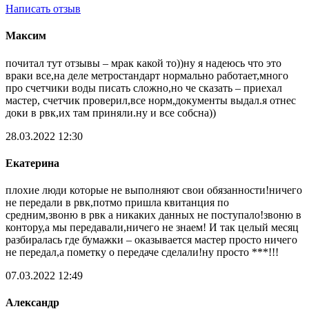
Написать отзыв
Максим
почитал тут отзывы – мрак какой то))ну я надеюсь что это
враки все,на деле метростандарт нормально работает,много
про счетчики воды писать сложно,но че сказать – приехал
мастер, счетчик проверил,все норм,документы выдал.я отнес
доки в рвк,их там приняли.ну и все собсна))
28.03.2022 12:30
Екатерина
плохие люди которые не выполняют свои обязанности!ничего
не передали в рвк,потмо пришла квитанция по
средним,звоню в рвк а никаких данных не поступало!звоню в
контору,а мы передавали,ничего не знаем! И так целый месяц
разбиралась где бумажки – оказывается мастер просто ничего
не передал,а пометку о передаче сделали!ну просто ***!!!
07.03.2022 12:49
Александр