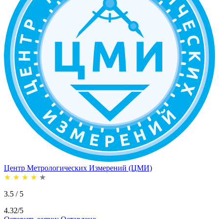
Центр Метрологических Измерений (ЦМИ)
★
★
★
★
★
3.5 / 5
4.32/5