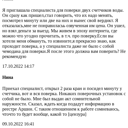
Я приглашала специалиста для поверки двух счетчиков воды.
Он сразу как пришел,стал говорить, что их надо менять,
посмотрел минуту или две на них и вынес свой вердикт. Я
отказалась,мне не понравиласьь озвученная им цена. Он ушел,
но взял деньги за выезд. Мы живем в эпоху интернета, где
можно что угодно прочитать, в т.ч. про поверку.Если вы
хотели меня обмануть, то извините,я прекрасно знаю, как
проходит поверка, а у специалиста даже не было с собой
чемодана для поверки.Я после этого должна вам поверить? Не
рекомендую
17.10.2022 14:17
Нина
Приехал специалист, открыл 2 раза кран и посидел минуту у
счетчика, вот и вся поверка. Никаких поверочных установок с
собой не было. Мне был выдан акт сомнительной
наружности. Сказал, ждать когда подадут информацию в
реестре Аршин. С таким отношением к работе сомневаюсь,
чточто то будет вообще, какой то [цензура]
09.10.2022 16:41