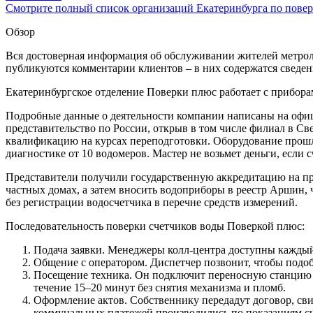
Смотрите полный список организаций Екатеринбурга по поверк
Обзор
Вся достоверная информация об обслуживании жителей метрол
публикуются комментарии клиентов – в них содержатся сведени
Екатеринбургское отделение Поверки плюс работает с прибора
Подробные данные о деятельности компании написаны на офици
представительство по России, открыв в том числе филиал в С
квалификацию на курсах переподготовки. Оборудование прошл
диагностике от 10 водомеров. Мастер не возьмет деньги, если
Представители получили государственную аккредитацию на пр
частных домах, а затем вносить водоприборы в реестр Аршин,
без регистрации водосчетчика в перечне средств измерений.
Последовательность поверки счетчиков воды Поверкой плюс:
Подача заявки. Менеджеры колл-центра доступны каждый 
Общение с оператором. Диспетчер позвонит, чтобы подоб
Посещение техника. Он подключит переносную станцию к
течение 15–20 минут без снятия механизма и пломб.
Оформление актов. Собственнику передадут договор, св
коммунальных платежей производились по показаниям сч