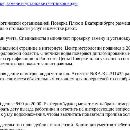
е, замене и установке счетчиков воды
огической организацией Поверка Плюс в Екатеринбурге размеще
я о стоимости услуг и качестве работ.
ми учета. Специалисты выполняют проверку, замену и установку
альной странице в интернете. Центр метрологии появился в 20
вердловской области. Счетчики воды поверяют дипломированные
о сертификацию в Ростесте. Цены Поверки плюсуказаны в соот
 счетчик воды окажется неисправным.
оведение осмотров водосчетчиков. Аттестат №RA.RU.311435 ра
 что считается обязательным условием для поверителей с сентя
день с 8:00 до 20:00. Екатеринбуржец может сам набрать номер
рать дату выезда работника и ответить на интересующие вопрос
 узлу водоснабжения, чтобы высчитать показатели пролива холо
идетельство плюс дубликат лицензии. Копии документов требует
етчика воды.