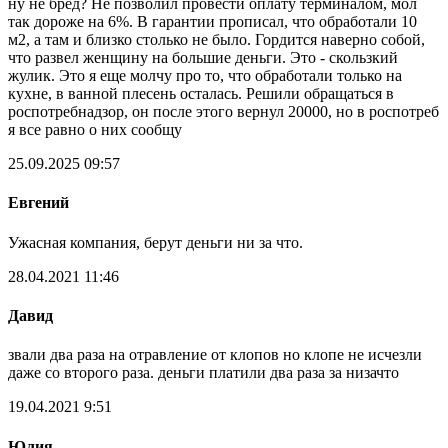
ну не бред? Не позволил провести оплату терминалом, мол
так дороже на 6%. В гарантии прописал, что обработали 10
м2, а там и близко столько не было. Гордится наверно собой,
что развел женщину на большие деньги. Это - скользкий
жулик. Это я еще молчу про то, что обработали только на
кухне, в ванной плесень осталась. Решили обращаться в
роспотребнадзор, он после этого вернул 20000, но в роспотреб
я все равно о них сообщу
25.09.2025 09:57
Евгений
Ужасная компания, берут деньги ни за что.
28.04.2021 11:46
Давид
звали два раза на отравление от клопов но клопе не исчезли
даже со второго раза. деньги платили два раза за низачто
19.04.2021 9:51
Юлия