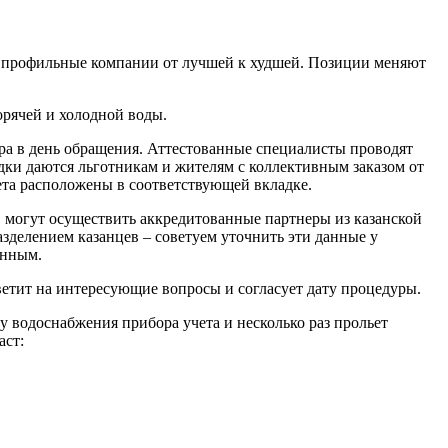
т профильные компании от лучшей к худшей. Позиции меняют
орячей и холодной воды.
ра в день обращения. Аттестованные специалисты проводят
дки даются льготникам и жителям с коллективным заказом от
ета расположены в соответствующей вкладке.
С могут осуществить аккредитованные партнеры из казанской
зделением казанцев – советуем уточнить эти данные у
онным.
тветит на интересующие вопросы и согласует дату процедуры.
у водоснабжения прибора учета и несколько раз прольет
аст: