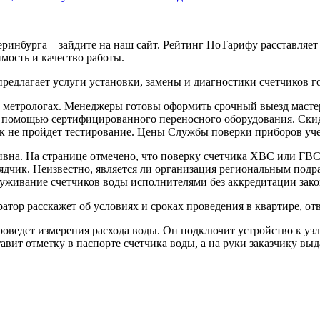
ринбурга – зайдите на наш сайт. Рейтинг ПоТарифу расставляе
мость и качество работы.
редлагает услуги установки, замены и диагностики счетчиков г
о метрологах. Менеджеры готовы оформить срочный выезд масте
 с помощью сертифицированного переносного оборудования. Ски
чик не пройдет тестирование. Цены Службы поверки приборов уч
тивна. На странице отмечено, что поверку счетчика ХВС или ГВ
дчик. Неизвестно, является ли организация региональным подра
уживание счетчиков воды исполнителями без аккредитации зак
ратор расскажет об условиях и сроках проведения в квартире, о
оведет измерения расхода воды. Он подключит устройство к узл
вит отметку в паспорте счетчика воды, а на руки заказчику выд