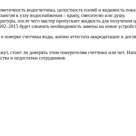
метичность водосчетчика, целостность пломб и видимость пока
ангом к узлу водоснабжения – крану, смесителю или душу.
ратуры, после чего мастер пропускает жидкость для получения ц
592–2015 будет означать необходимость замены на новое устрой
о поверке счетчика воды, копию аттестата аккредитации и дого
жут, стоит ли доверять этим поверителям счетчики или нет. На
ства и недостатки сотрудников.