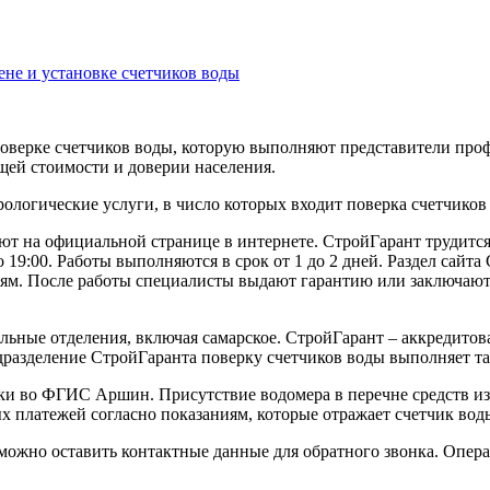
не и установке счетчиков воды
верке счетчиков воды, которую выполняют представители проф
щей стоимости и доверии населения.
ологические услуги, в число которых входит поверка счетчиков 
ют на официальной странице в интернете. СтройГарант трудится
 19:00. Работы выполняются в срок от 1 до 2 дней. Раздел сайт
ям. После работы специалисты выдают гарантию или заключают 
льные отделения, включая самарское. СтройГарант – аккредитов
подразделение СтройГаранта поверку счетчиков воды выполняет т
ики во ФГИС Аршин. Присутствие водомера в перечне средств и
 платежей согласно показаниям, которые отражает счетчик вод
можно оставить контактные данные для обратного звонка. Операт