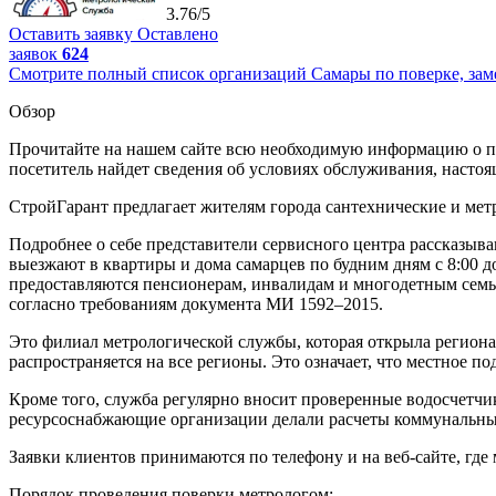
3.76/5
Оставить заявку
Оставлено
заявок
624
Смотрите полный список организаций Самары по поверке, заме
Обзор
Прочитайте на нашем сайте всю необходимую информацию о по
посетитель найдет сведения об условиях обслуживания, настоя
СтройГарант предлагает жителям города сантехнические и метр
Подробнее о себе представители сервисного центра рассказыва
выезжают в квартиры и дома самарцев по будним дням с 8:00 до
предоставляются пенсионерам, инвалидам и многодетным семь
согласно требованиям документа МИ 1592–2015.
Это филиал метрологической службы, которая открыла региона
распространяется на все регионы. Это означает, что местное 
Кроме того, служба регулярно вносит проверенные водосчетч
ресурсоснабжающие организации делали расчеты коммунальных
Заявки клиентов принимаются по телефону и на веб-сайте, где 
Порядок проведения поверки метрологом: