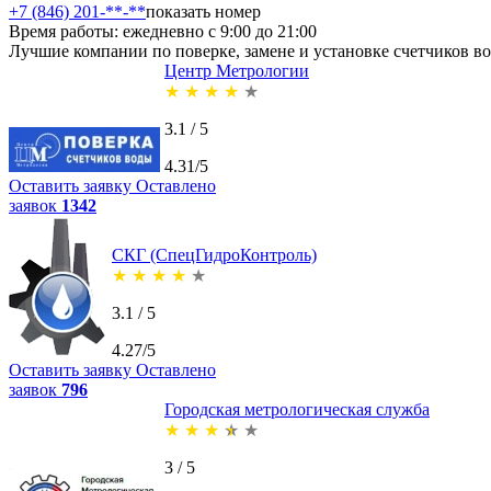
+7 (846) 201-**-**
показать номер
Время работы: ежедневно с 9:00 до 21:00
Лучшие компании по поверке, замене и установке счетчиков в
Центр Метрологии
★
★
★
★
★
3.1 / 5
4.31/5
Оставить заявку
Оставлено
заявок
1342
СКГ (СпецГидроКонтроль)
★
★
★
★
★
3.1 / 5
4.27/5
Оставить заявку
Оставлено
заявок
796
Городская метрологическая служба
★
★
★
★
★
3 / 5