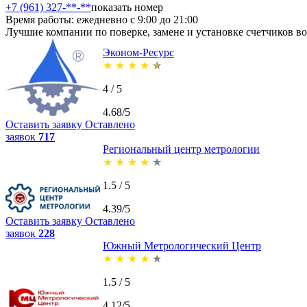
+7 (961) 327-**-**
показать номер
Время работы: ежедневно с 9:00 до 21:00
Лучшие компании по поверке, замене и установке счетчиков в
Эконом-Ресурс
★
★
★
★
★
4 / 5
4.68/5
Оставить заявку
Оставлено
заявок
717
Региональный центр метрологии
★
★
★
★
★
1.5 / 5
4.39/5
Оставить заявку
Оставлено
заявок
228
Южный Метрологический Центр
★
★
★
★
★
1.5 / 5
4.12/5