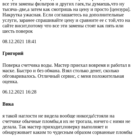
все эти замены фильтров и других гаек,ты думаешь,что ну
тысяча–две,а затем как смотришь на цену и просто [цензура].
Накрутка ужасная. Если соглашаетесь на дополнительные
услуги, заранее спрашивайте цену и сравните ее с той,что на
сайте висит,потому что все эти замены стоят как пять или
шесть поверок
08.12.2021 18:41
Григорий
Поверка счетчика воды. Мастер приехал вовремя и работал в
маске. Быстро и без обмана. Взял столько денег, сколько
обговаривалось. Отличный сервис, с меня положительная
оценка.
06.12.2021 16:28
Вика
я такой наглости не видела вообще никогда!стояли на
счетчике обычные пломбы,я их не трогала, ничего с ними не
делала. Так мастер приходит,поверку выполняет и
обнаруживает каким то чудесным образом сорванные пломбы