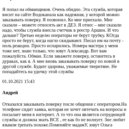
Я попал на обманщиков. Очень обидно. Эта служба, которая
висит на сайте Водоканала как надежная, у которой можно
заказывать поверку. Я позвонил. Ко мне приехали. Мне
сказали – можете относить акт в ДЕЗ. Я отнес – мне сказали
надо, чтобы служба внесла счетчик в реестр Аршин. И что
дальше? Третью неделю операторы не берут трубку. КОгда
просто не берут, когда нагло скидывают. Писал им на почту -
ноль реакции. Просто испарились. Номера мастера у меня
тоже нет, знаю только, что зовут Александр. Вот вам
пожалуйста. Обман. Если закажете поверку, останетесь в
дураках, как я. А мне вновь заказывать поверку по новой в
другой службе. Будьте здоровы, уважаемые тверитяне. Не
попадайтесь на удочку этой службы
01.10.2021 15:43
Андрей
Отказался заказывать поверку после общения с оператором.На
телефоне сидит хамка, которая не хочет овтечать на вопросы и
посылает меня в интернет. А то что она является сотрудницей
службы и должна знать ВСЕ , ее как бэ не волнует. Зне любит
языком трепать похоже.Поменяйте мадамУ, зовут Ольга