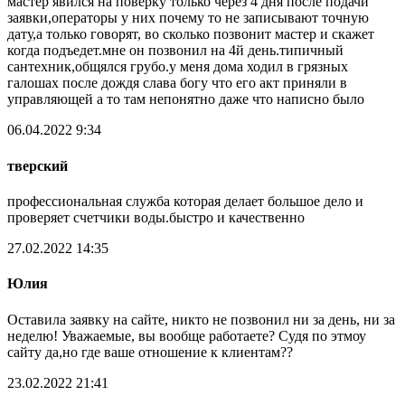
мастер явился на поверку только через 4 дня после подачи
заявки,операторы у них почему то не записывают точную
дату,а только говорят, во сколько позвонит мастер и скажет
когда подъедет.мне он позвонил на 4й день.типичный
сантехник,общялся грубо.у меня дома ходил в грязных
галошах после дождя слава богу что его акт приняли в
управляющей а то там непонятно даже что написно было
06.04.2022 9:34
тверский
профессиональная служба которая делает большое дело и
проверяет счетчики воды.быстро и качественно
27.02.2022 14:35
Юлия
Оставила заявку на сайте, никто не позвонил ни за день, ни за
неделю! Уважаемые, вы вообще работаете? Судя по этмоу
сайту да,но где ваше отношение к клиентам??
23.02.2022 21:41