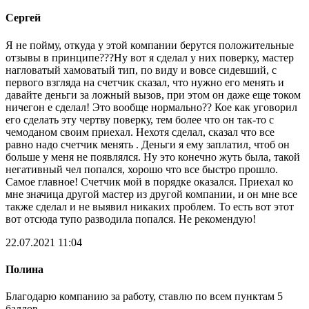
Сергей
Я не пойму, откуда у этой компании берутся положительные
отзывы в принципе???Ну вот я сделал у них поверку, мастер
нагловатый хамоватый тип, по виду и вовсе сидевший, с
первого взгляда на счетчик сказал, что нужно его менять и
давайте деньги за ложный вызов, при этом он даже еще током
ничегон е сделал! Это вообще нормально?? Кое как уговорил
его сделать эту чертву поверку, тем более что он так-то с
чемоданом своим приехал. Нехотя сделал, сказал что все
равно надо счетчик менять . Деньги я ему заплатил, чтоб он
больше у меня не появлялся. Ну это конечно жуть была, такой
негативный чел попался, хорошо что все быстро прошло.
Самое главное! Счетчик мой в порядке оказался. Приехал ко
мне значица другой мастер из другой компании, и он мне все
также сделал и не выявил никаких проблем. То есть вот этот
вот отсюда тупо разводила попался. Не рекомендую!
22.07.2021 11:04
Полина
Благодарю компанию за работу, ставлю по всем пунктам 5
баллов