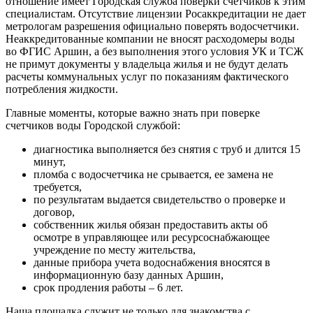
отношение имеет Городская служба поверки счетчиков к этим
специалистам. Отсутствие лицензии Росаккредитации не дает
метрологам разрешения официально поверять водосчетчики.
Неаккредитованные компании не вносят расходомеры воды
во ФГИС Аршин, а без выполнения этого условия УК и ТСЖ
не примут документы у владельца жилья и не будут делать
расчеты коммунальных услуг по показаниям фактического
потребления жидкости.
Главные моменты, которые важно знать при поверке
счетчиков воды Городской службой:
диагностика выполняется без снятия с труб и длится 15
минут,
пломба с водосчетчика не срывается, ее замена не
требуется,
по результатам выдается свидетельство о проверке и
договор,
собственник жилья обязан предоставить акты об
осмотре в управляющее или ресурсоснабжающее
учреждение по месту жительства,
данные прибора учета водоснабжения вносятся в
информационную базу данных Аршин,
срок продления работы – 6 лет.
Наша площадка служит не только для знакомства с