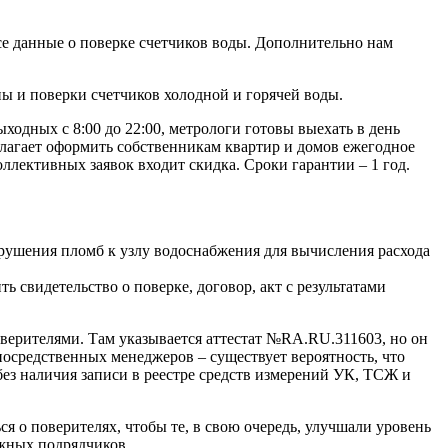
е данные о поверке счетчиков воды. Дополнительно нам
ны и поверки счетчиков холодной и горячей воды.
ходных с 8:00 до 22:00, метрологи готовы выехать в день
едлагает оформить собственникам квартир и домов ежегодное
ллективных заявок входит скидка. Сроки гарантии – 1 год.
рушения пломб к узлу водоснабжения для вычисления расхода
свидетельство о поверке, договор, акт с результатами
верителями. Там указывается аттестат №RA.RU.311603, но он
осредственных менеджеров – существует вероятность, что
з наличия записи в реестре средств измерений УК, ТСЖ и
 о поверителях, чтобы те, в свою очередь, улучшали уровень
ежных подрядчиков.