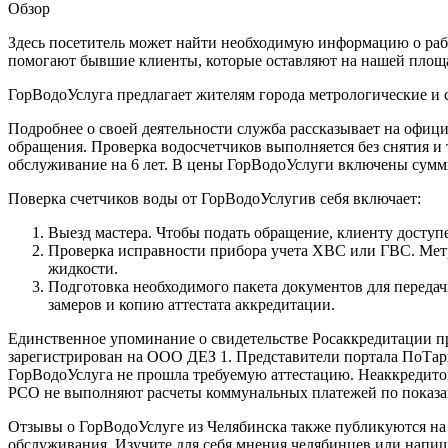
Обзор
Здесь посетитель может найти необходимую информацию о раб
помогают бывшие клиенты, которые оставляют на нашей площ
ГорВодоУслуга предлагает жителям города метрологические и с
Подробнее о своей деятельности служба рассказывает на официа
обращения. Проверка водосчетчиков выполняется без снятия и 
обслуживание на 6 лет. В цены ГорВодоУслуги включены суммы 
Поверка счетчиков воды от ГорВодоУслугив себя включает:
Выезд мастера. Чтобы подать обращение, клиенту доступ
Проверка исправности прибора учета ХВС или ГВС. Метр
жидкости.
Подготовка необходимого пакета документов для передач
замеров и копию аттестата аккредитации.
Единственное упоминание о свидетельстве Росаккредитации пр
зарегистрирован на ООО ДЕЗ 1. Представители портала ПоТари
ГорВодоУслуга не прошла требуемую аттестацию. Неаккредито
РСО не выполняют расчеты коммунальных платежей по показа
Отзывы о ГорВодоУслуге из Челябинска также публикуются на 
обслуживания. Изучите для себя мнения челябинцев или напи