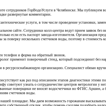
оте сотрудников ГорВодоУслуги в Челябинске. Мы публикуем вс
адке развернутые комментарии.
антехнические услуги, в том числе проведение установки, заме
льном сайте. Сотрудники колл-центра ведут прием заявок без вы
только если есть паспорт завода-изготовителя. Организация пр
за поверку нескольких счетчиков воды, поэтому в стоимость ко
ен телефон и форма на обратный звонок.
олог применит поверочный стенд, который подсоединит без на
и в ресурсоснабжающую организацию. Специалист обязан вручить 
исутствует как раз под описанием этапов диагностики этими по
фу советуют узнать о сотрудничестве центров метрологии у неп
ванные поверщики не вносят водосчетчики во ФГИС Аршин, а бе
ниям счетчиков воды.
нашей площадке. Мы даем возможность горожанам высказываться
шите собственный отклик, чтобы помочь соседям подобрать над