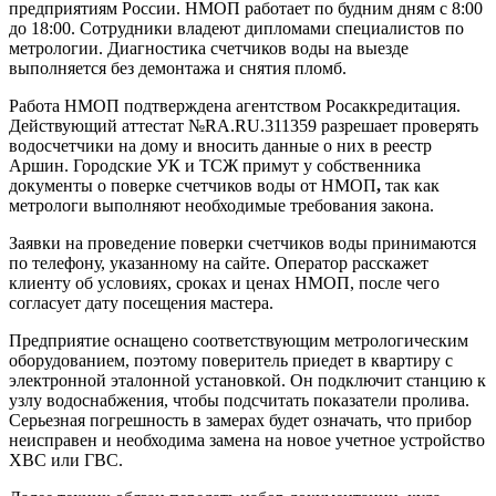
предприятиям России. НМОП работает по будним дням с 8:00
до 18:00. Сотрудники владеют дипломами специалистов по
метрологии. Диагностика счетчиков воды на выезде
выполняется без демонтажа и снятия пломб.
Работа НМОП подтверждена агентством Росаккредитация.
Действующий аттестат №RA.RU.311359 разрешает проверять
водосчетчики на дому и вносить данные о них в реестр
Аршин. Городские УК и ТСЖ примут у собственника
документы о поверке счетчиков воды от НМОП
,
так как
метрологи выполняют необходимые требования закона.
Заявки на проведение поверки счетчиков воды принимаются
по телефону, указанному на сайте. Оператор расскажет
клиенту об условиях, сроках и ценах НМОП, после чего
согласует дату посещения мастера.
Предприятие оснащено соответствующим метрологическим
оборудованием, поэтому поверитель приедет в квартиру с
электронной эталонной установкой. Он подключит станцию к
узлу водоснабжения, чтобы подсчитать показатели пролива.
Серьезная погрешность в замерах будет означать, что прибор
неисправен и необходима замена на новое учетное устройство
ХВС или ГВС.