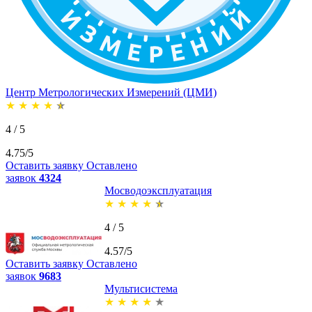
Центр Метрологических Измерений (ЦМИ)
★
★
★
★
★
4 / 5
4.75/5
Оставить заявку
Оставлено
заявок
4324
Мосводоэксплуатация
★
★
★
★
★
4 / 5
4.57/5
Оставить заявку
Оставлено
заявок
9683
Мультисистема
★
★
★
★
★