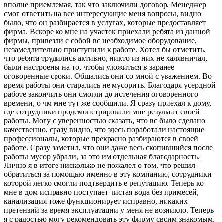
вполне приемлемая, так что заключили договор. Менеджер
смог ответить на все интересующие меня вопросы, видно
было, что он разбирается в услугах, которые предоставляет
фирма. Вскоре ко мне на участок приехали ребята из данной
фирмы, привезли с собой вс необходимое оборудование,
незамедлительно приступили к работе. Хотел бы отметить,
что ребята трудились активно, никто из них не халявничал,
были настроены на то, чтобы уложиться в заранее
оговоренные сроки. Общались они со мной с уважением. Во
время работы они старались не мусорить. Благодаря усердной
работе закончить они смогли до истечения оговоренного
времени, о чм мне тут же сообщили. Я сразу приехал к дому,
где сотрудники продемонстрировали мне результат своей
работы. Могу с уверенностью сказать, что вс было сделано
качественно, сразу видно, что здесь поработали настоящие
профессионалы, которые прекрасно разбираются в своей
работе. Сразу заметил, что они даже весь скопившийся после
работы мусор убрали, за это им отдельная благодарность.
Лично я в итоге нисколько не пожалел о том, что решил
обратиться за помощью именно в эту компанию, сотрудники
которой легко смогли подтвердить е репутацию. Теперь ко
мне в дом исправно поступает чистая вода без примесей,
канализация тоже функционирует исправно, никаких
претензий за время эксплуатации у меня не возникло. Теперь
я с радостью могу рекомендовать эту фирму своим знакомым,