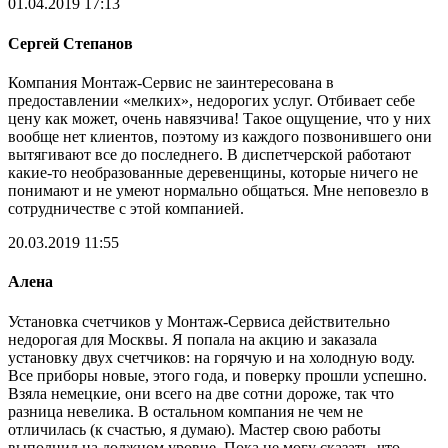
01.04.2019 17:13
Сергей Степанов
Компания Монтаж-Сервис не заинтересована в
предоставлении «мелких», недорогих услуг. Отбивает себе
цену как может, очень навязчива! Такое ощущение, что у них
вообще нет клиентов, поэтому из каждого позвонившего они
вытягивают все до последнего. В диспетчерской работают
какие-то необразованные деревенщины, которые ничего не
понимают и не умеют нормально общаться. Мне неповезло в
сотрудничестве с этой компанией.
20.03.2019 11:55
Алена
Установка счетчиков у Монтаж-Сервиса действительно
недорогая для Москвы. Я попала на акцию и заказала
установку двух счетчиков: на горячую и на холодную воду.
Все приборы новые, этого года, и поверку прошли успешно.
Взяла немецкие, они всего на две сотни дороже, так что
разница невелика. В остальном компания не чем не
отличилась (к счастью, я думаю). Мастер свою работы
выполнил на должном уровне. Пока не могу сказать, что