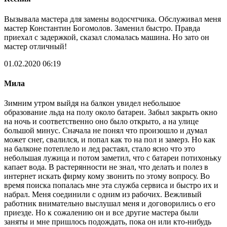
Вызывала мастера для замены водосчтчика. Обслуживал меня
мастер Константин Богомолов. Заменил быстро. Правда
приехал с задержкой, сказал сломалась машина. Но зато он
мастер отличный!
01.02.2020 06:19
Мила
Зимним утром выйдя на балкон увидел небольшое
образование льда на полу около батареи. Забыл закрыть окно
на ночь и соответственно оно было открыто, а на улице
большой минус. Сначала не понял что произошло и думал
может снег, свалился, и попал как то на пол и замерз. Но как
на балконе потеплело и лед растаял, стало ясно что это
небольшая лужица и потом заметил, что с батареи потихоньку
капает вода. В растерянности не знал, что делать и полез в
интернет искать фирму кому звонить по этому вопросу. Во
время поиска попалась мне эта служба сервиса и быстро их и
набрал. Меня соединили с одним из рабочих. Вежливый
работник внимательно выслушал меня и договорились о его
приезде. Но к сожалению он и все другие мастера были
заняты и мне пришлось подождать, пока он или кто-нибудь