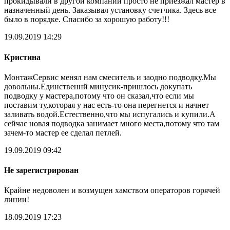
прокидывали в другой компании просто не приезжал мастер в
назначенный день. Заказывал установку счетчика. Здесь все
было в порядке. Спасибо за хорошую работу!!!
19.09.2019 14:29
Кристина
МонтажСервис менял нам смеситель и заодно подводку.Мы
довольны.Единственнй минусик-пришлось докупать
подводку у мастера,потому что он сказал,что если мы
поставим ту,которая у нас есть-то она перегнется и начнет
заливать водой.Естественно,что мы испугались и купили.А
сейчас новая подводка занимает много места,потому что там
зачем-то мастер ее сделал петлей.
19.09.2019 09:42
Не зарегистрирован
Крайне недоволен и возмущен хамством операторов горячей
линии!
18.09.2019 17:23