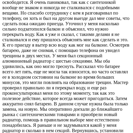
освободится. Я очень паниковал, так как с сантехникой
вообще не знаком и никогда не сталкивался с подобными
вещами. Но спасибо сотруднику с кем я разговаривал по
телефону, он хоть и был на другом выезде дал мне советы, что
сделать пока ожидаю приезда. Уточнил у меня насколько
сильно подзатопился балкон и объяснил, что нужно
перекрыть воду. Как я уже и сказал, с такими делами я не
сталкивался и ему пришлось объяснять мне как сделать и это.
К его приезду я вытер всю воду как мог на балконе. Осмотрев
батарею, даже не снимая, с помощью телефона он увидел
трещины в двух местах. У меня был секционный
алюминиевый радиатор с шестью секциями. Мы оба
удивились, как оно могло треснуть. Рассказал что батарее
всего лет пять, еще не могла так износится, но часто оставлял
ее в холодном состоянии на балконе во время больших
минусов, это могли повлиять на образование трещин. Мастер
проверил правильно ли я перекрыл воду, и еще раз
проконсультировал меня по этому моменту, так как это
полезное действие, которое всегда может пригодиться. Затем
аккуратно снял батарею. В данном случае нужна была только
замена, на новую. Мы оперативно доехали до ближайшего
рынка с сантехническими товарами и приобрели новый
радиатор, помощь в правильном выборе мне естественно
понадобилась. Я раньше и не задумывался какой у меня
радиатор и сколько в нем секций. Вернувшись, установили