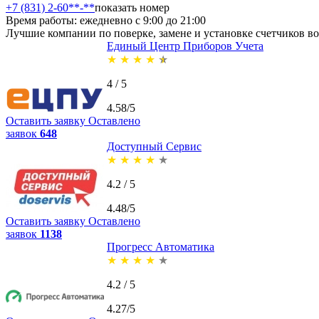
+7 (831) 2-60**-**
показать номер
Время работы: ежедневно с 9:00 до 21:00
Лучшие компании по поверке, замене и установке счетчиков 
Единый Центр Приборов Учета
★
★
★
★
★
4 / 5
4.58/5
Оставить заявку
Оставлено
заявок
648
Доступный Сервис
★
★
★
★
★
4.2 / 5
4.48/5
Оставить заявку
Оставлено
заявок
1138
Прогресс Автоматика
★
★
★
★
★
4.2 / 5
4.27/5