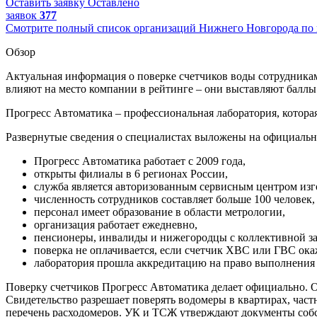
Оставить заявку
Оставлено
заявок
377
Смотрите полный список организаций Нижнего Новгорода по п
Обзор
Актуальная информация о поверке счетчиков воды сотрудник
влияют на место компании в рейтинге – они выставляют баллы от
Прогресс Автоматика – профессиональная лаборатория, которая
Развернутые сведения о специалистах выложены на официальн
Прогресс Автоматика работает с 2009 года,
открыты филиалы в 6 регионах России,
служба является авторизованным сервисным центром из
численность сотрудников составляет больше 100 человек,
персонал имеет образование в области метрологии,
организация работает ежедневно,
пенсионеры, инвалиды и нижегородцы с коллективной за
поверка не оплачивается, если счетчик ХВС или ГВС ок
лаборатория прошла аккредитацию на право выполнения
Поверку счетчиков Прогресс Автоматика делает официально. Ор
Свидетельство разрешает поверять водомеры в квартирах, ча
перечень расходомеров. УК и ТСЖ утверждают документы собст