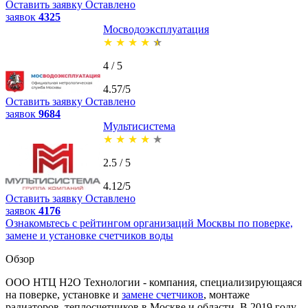
Оставить заявку
Оставлено
заявок
4325
Мосводоэксплуатация
★
★
★
★
★
4 / 5
4.57/5
Оставить заявку
Оставлено
заявок
9684
Мультисистема
★
★
★
★
★
2.5 / 5
4.12/5
Оставить заявку
Оставлено
заявок
4176
Ознакомьтесь с рейтингом организаций Москвы по поверке,
замене и установке счетчиков воды
Обзор
ООО НТЦ Н2О Технологии - компания, специализирующаяся
на поверке, установке и
замене счетчиков
, монтаже
радиаторов, теплосчетчиков в Москве и области. В 2019 году