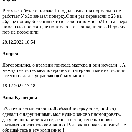
Все уже забухали,похоже.Ни одна компания нормально не
работает.У х2о заказал поверку.Один раз перенесли с 25 на
26,еще понял,объяснили что вызово типо много.Что им вчера
помешало приехать,не понимаю.Ни звонка,ни чего.И до сих
пор не позвонили
28.12.2022 18:54
Андрей
Договорились о времени прихода мастера и они исчезли... А
между тем истек межповерочный интервал и мне начислили
все что слили в управляющей компании
18.12.2022 13:18
Анна Кузнецова
н2о технологии сплошной обман!поверку холодной воды
сделали с нарушениями, мол нужно заново пломбировать,
дату не поставили в акте, деньги взяли, теперь заново
вызывать прежнюю компанию. Вот так вышла экономия! Не
обращайтесь в эту компанию!!!