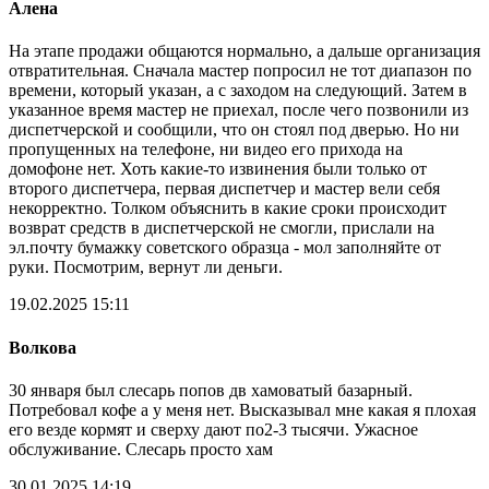
Алена
На этапе продажи общаются нормально, а дальше организация
отвратительная. Сначала мастер попросил не тот диапазон по
времени, который указан, а с заходом на следующий. Затем в
указанное время мастер не приехал, после чего позвонили из
диспетчерской и сообщили, что он стоял под дверью. Но ни
пропущенных на телефоне, ни видео его прихода на
домофоне нет. Хоть какие-то извинения были только от
второго диспетчера, первая диспетчер и мастер вели себя
некорректно. Толком объяснить в какие сроки происходит
возврат средств в диспетчерской не смогли, прислали на
эл.почту бумажку советского образца - мол заполняйте от
руки. Посмотрим, вернут ли деньги.
19.02.2025 15:11
Волкова
30 января был слесарь попов дв хамоватый базарный.
Потребовал кофе а у меня нет. Высказывал мне какая я плохая
его везде кормят и сверху дают по2-3 тысячи. Ужасное
обслуживание. Слесарь просто хам
30.01.2025 14:19